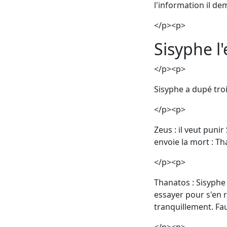
l'information il de
</p><p>
Sisyphe l'
</p><p>
Sisyphe a dupé troi
</p><p>
Zeus : il veut punir
envoie la mort : Th
</p><p>
Thanatos : Sisyphe
essayer pour s'en r
tranquillement. Fa