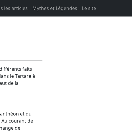
s les articles
Mythes et Légendes
Le site
ifférents faits
ans le Tartare à
aut de la
panthéon et du
. Au courant de
échange de