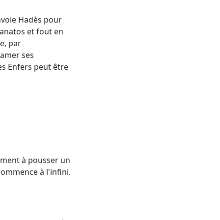
envoie Hadès pour
hanatos et fout en
le, par
lamer ses
es Enfers peut être
lement à pousser un
commence à l'infini.