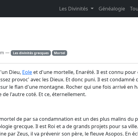
Les Divinités
Généalogie
Tou
rom —
Les divinités grecques
Mortel
 d'un Dieu,
Eole
et d'une mortelle, Enarété. Il est connu pour d
sez provoc' avec les Dieux. Et donc puni. Il est condamné d
sur le flan d'une montagne. Rocher qui une fois arrivé en h
e l'autre coté. Et ce, éternellement.
mortel de par sa condamnation est un des plus malins du 
gie grecque. Il est Roi et a de grands projets pour sa ville
ne par Zeus, il va prévenir son père, le fleuve Asopos. En 